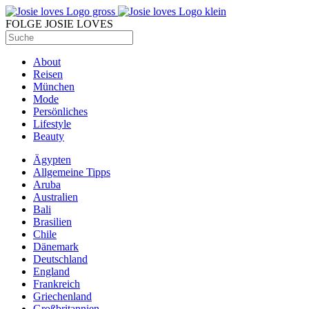
FOLGE JOSIE LOVES
About
Reisen
München
Mode
Persönliches
Lifestyle
Beauty
Ägypten
Allgemeine Tipps
Aruba
Australien
Bali
Brasilien
Chile
Dänemark
Deutschland
England
Frankreich
Griechenland
Großbritannien