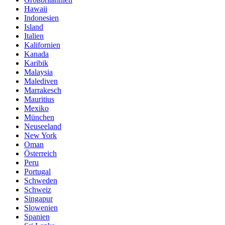
Hawaii
Indonesien
Island
Italien
Kalifornien
Kanada
Karibik
Malaysia
Malediven
Marrakesch
Mauritius
Mexiko
München
Neuseeland
New York
Oman
Österreich
Peru
Portugal
Schweden
Schweiz
Singapur
Slowenien
Spanien