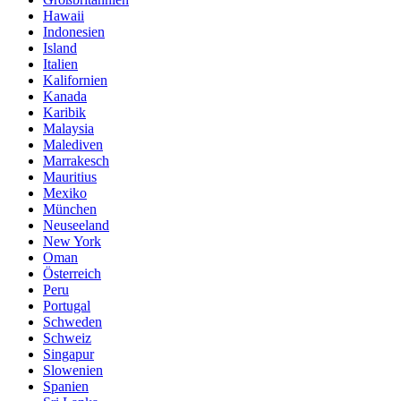
Hawaii
Indonesien
Island
Italien
Kalifornien
Kanada
Karibik
Malaysia
Malediven
Marrakesch
Mauritius
Mexiko
München
Neuseeland
New York
Oman
Österreich
Peru
Portugal
Schweden
Schweiz
Singapur
Slowenien
Spanien