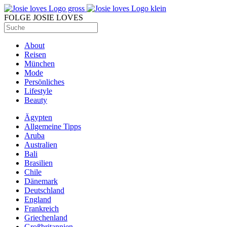
FOLGE JOSIE LOVES
About
Reisen
München
Mode
Persönliches
Lifestyle
Beauty
Ägypten
Allgemeine Tipps
Aruba
Australien
Bali
Brasilien
Chile
Dänemark
Deutschland
England
Frankreich
Griechenland
Großbritannien