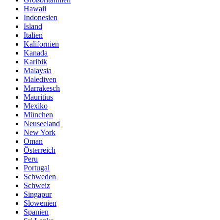
Hawaii
Indonesien
Island
Italien
Kalifornien
Kanada
Karibik
Malaysia
Malediven
Marrakesch
Mauritius
Mexiko
München
Neuseeland
New York
Oman
Österreich
Peru
Portugal
Schweden
Schweiz
Singapur
Slowenien
Spanien