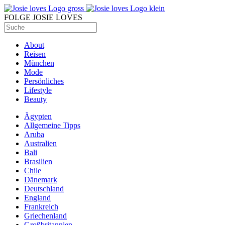
FOLGE JOSIE LOVES
About
Reisen
München
Mode
Persönliches
Lifestyle
Beauty
Ägypten
Allgemeine Tipps
Aruba
Australien
Bali
Brasilien
Chile
Dänemark
Deutschland
England
Frankreich
Griechenland
Großbritannien