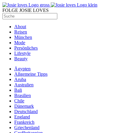
FOLGE JOSIE LOVES
About
Reisen
München
Mode
Persönliches
Lifestyle
Beauty
Ägypten
Allgemeine Tipps
Aruba
Australien
Bali
Brasilien
Chile
Dänemark
Deutschland
England
Frankreich
Griechenland
Großbritannien