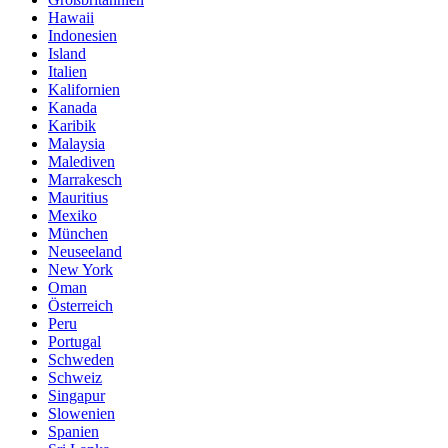
Hawaii
Indonesien
Island
Italien
Kalifornien
Kanada
Karibik
Malaysia
Malediven
Marrakesch
Mauritius
Mexiko
München
Neuseeland
New York
Oman
Österreich
Peru
Portugal
Schweden
Schweiz
Singapur
Slowenien
Spanien