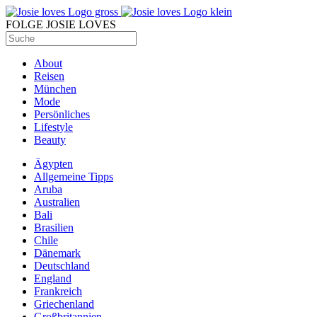
FOLGE JOSIE LOVES
About
Reisen
München
Mode
Persönliches
Lifestyle
Beauty
Ägypten
Allgemeine Tipps
Aruba
Australien
Bali
Brasilien
Chile
Dänemark
Deutschland
England
Frankreich
Griechenland
Großbritannien