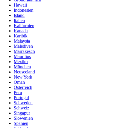
Hawaii
Indonesien
Island
Italien
Kalifornien
Kanada
Karibik
Malaysia
Malediven
Marrakesch
Mauritius
Mexiko
München
Neuseeland
New York
Oman
Österreich
Peru
Portugal
Schweden
Schweiz
Singapur
Slowenien
Spanien