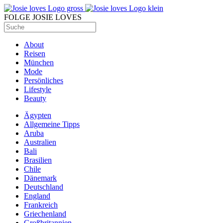
FOLGE JOSIE LOVES
About
Reisen
München
Mode
Persönliches
Lifestyle
Beauty
Ägypten
Allgemeine Tipps
Aruba
Australien
Bali
Brasilien
Chile
Dänemark
Deutschland
England
Frankreich
Griechenland
Großbritannien