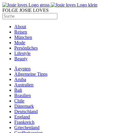
FOLGE JOSIE LOVES
About
Reisen
München
Mode
Persönliches
Lifestyle
Beauty
Ägypten
Allgemeine Tipps
Aruba
Australien
Bali
Brasilien
Chile
Dänemark
Deutschland
England
Frankreich
Griechenland
Großbritannien