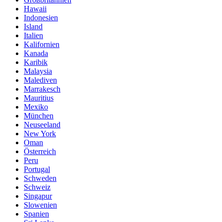
Hawaii
Indonesien
Island
Italien
Kalifornien
Kanada
Karibik
Malaysia
Malediven
Marrakesch
Mauritius
Mexiko
München
Neuseeland
New York
Oman
Österreich
Peru
Portugal
Schweden
Schweiz
Singapur
Slowenien
Spanien