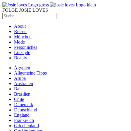
FOLGE JOSIE LOVES
About
Reisen
München
Mode
Persönliches
Lifestyle
Beauty
Ägypten
Allgemeine Tipps
Aruba
Australien
Bali
Brasilien
Chile
Dänemark
Deutschland
England
Frankreich
Griechenland
Großbritannien