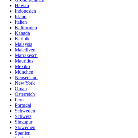
Hawaii
Indonesien
Island
Italien
Kalifornien
Kanada
Karibik
Malaysia
Malediven
Marrakesch
Mauritius
Mexiko
München
Neuseeland
New York
Oman
Österreich
Peru
Portugal
Schweden
Schweiz
Singapur
Slowenien
Spanien