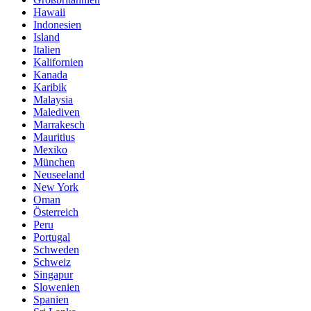
Hawaii
Indonesien
Island
Italien
Kalifornien
Kanada
Karibik
Malaysia
Malediven
Marrakesch
Mauritius
Mexiko
München
Neuseeland
New York
Oman
Österreich
Peru
Portugal
Schweden
Schweiz
Singapur
Slowenien
Spanien