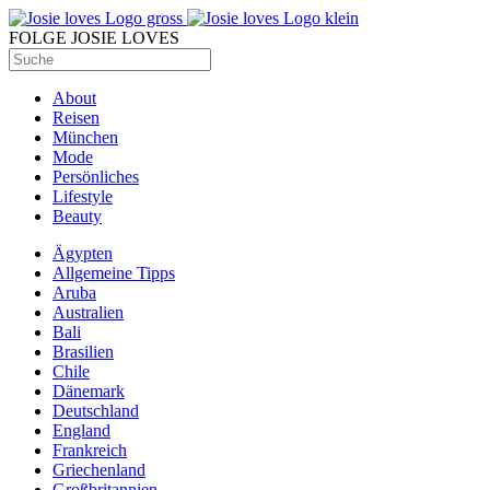
FOLGE JOSIE LOVES
About
Reisen
München
Mode
Persönliches
Lifestyle
Beauty
Ägypten
Allgemeine Tipps
Aruba
Australien
Bali
Brasilien
Chile
Dänemark
Deutschland
England
Frankreich
Griechenland
Großbritannien