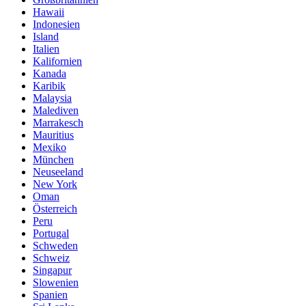
Hawaii
Indonesien
Island
Italien
Kalifornien
Kanada
Karibik
Malaysia
Malediven
Marrakesch
Mauritius
Mexiko
München
Neuseeland
New York
Oman
Österreich
Peru
Portugal
Schweden
Schweiz
Singapur
Slowenien
Spanien