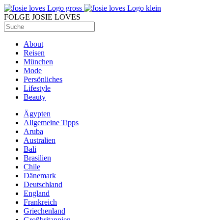
FOLGE JOSIE LOVES
About
Reisen
München
Mode
Persönliches
Lifestyle
Beauty
Ägypten
Allgemeine Tipps
Aruba
Australien
Bali
Brasilien
Chile
Dänemark
Deutschland
England
Frankreich
Griechenland
Großbritannien