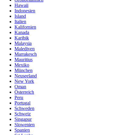
Hawaii
Indonesien
Island
Italien
Kalifornien
Kanada
Karibik
Malaysia
Malediven
Marrakesch
Mauritius
Mexiko
München
Neuseeland
New York
Oman
Österreich
Peru
Portugal
Schweden
Schweiz
Singapur
Slowenien
Spanien