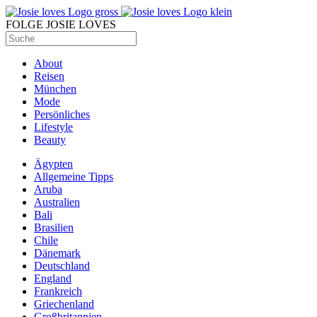
FOLGE JOSIE LOVES
About
Reisen
München
Mode
Persönliches
Lifestyle
Beauty
Ägypten
Allgemeine Tipps
Aruba
Australien
Bali
Brasilien
Chile
Dänemark
Deutschland
England
Frankreich
Griechenland
Großbritannien