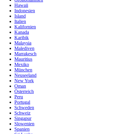
Hawaii
Indonesien
Island
Italien
Kalifornien
Kanada
Karibik
Malaysia
Malediven
Marrakesch
Mauritius
Mexiko
München
Neuseeland
New York
Oman
Österreich
Peru
Portugal
Schweden
Schweiz
Singapur
Slowenien
Spanien