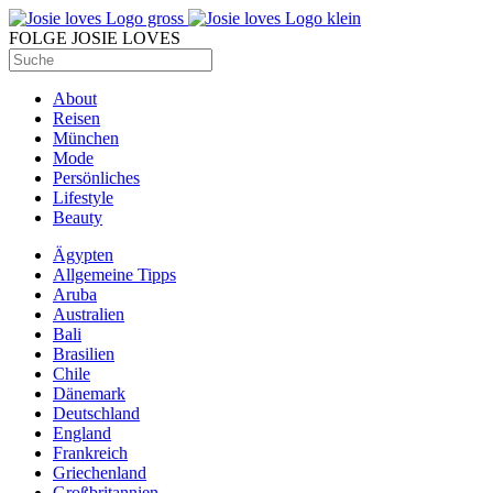
FOLGE JOSIE LOVES
About
Reisen
München
Mode
Persönliches
Lifestyle
Beauty
Ägypten
Allgemeine Tipps
Aruba
Australien
Bali
Brasilien
Chile
Dänemark
Deutschland
England
Frankreich
Griechenland
Großbritannien