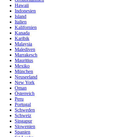
Hawaii
Indonesien
Island
Italien
Kalifornien
Kanada
Karibik
Malaysia
Malediven
Marrakesch
Mauritius
Mexiko
München
Neuseeland
New York
Oman
Österreich
Peru
Portugal
Schweden
Schweiz
Singapur
Slowenien
Spanien