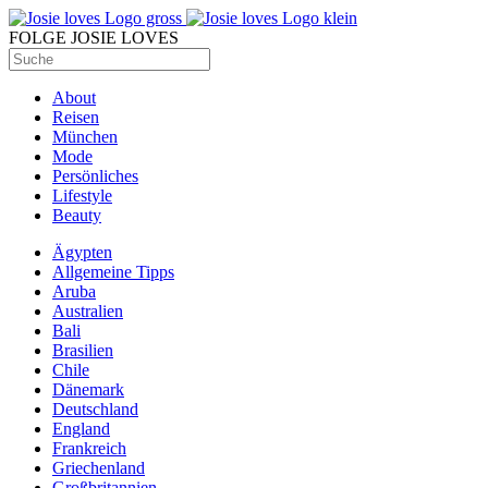
FOLGE JOSIE LOVES
About
Reisen
München
Mode
Persönliches
Lifestyle
Beauty
Ägypten
Allgemeine Tipps
Aruba
Australien
Bali
Brasilien
Chile
Dänemark
Deutschland
England
Frankreich
Griechenland
Großbritannien